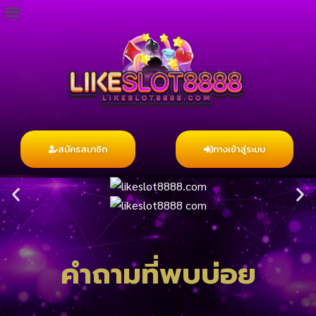
โปรโมชั่น
เกี่ยวกับเรา
ติดต่อเรา
สมัครสมาชิก
ทางเข้าสู่ระบบ
คำถามที่พบบ่อย