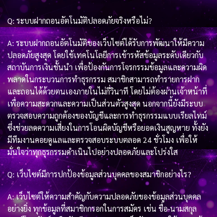
Q: ระบบฝากถอนอัตโนมัติปลอดภัยจริงหรือไม่?
A: ระบบฝากถอนอัตโนมัติของเว็บไซต์ได้รับการพัฒนาให้มีความ
ปลอดภัยสูงสุด โดยใช้เทคโนโลยีการเข้ารหัสข้อมูลระดับเดียวกับ
สถาบันการเงินชั้นนำ เพื่อป้องกันการโจรกรรมข้อมูลและความผิด
พลาดในกระบวนการทำธุรกรรม สมาชิกสามารถทำรายการฝาก
และถอนได้ด้วยตนเองภายในไม่กี่วินาที โดยไม่ต้องผ่านเจ้าหน้าที่
เพื่อความสะดวกและความเป็นส่วนตัวสูงสุด นอกจากนี้ยังมีระบบ
ตรวจสอบความถูกต้องของบัญชีและการทำธุรกรรมแบบเรียลไทม์
ซึ่งช่วยลดความเสี่ยงในการโอนผิดบัญชีหรือยอดเงินสูญหาย ทั้งยัง
มีทีมงานคอยดูแลและตรวจสอบระบบตลอด 24 ชั่วโมง เพื่อให้
มั่นใจว่าทุกธุรกรรมดำเนินไปอย่างปลอดภัยและโปร่งใส
Q: เว็บไซต์มีการปกป้องข้อมูลส่วนบุคคลของสมาชิกอย่างไร?
A: เว็บไซต์ให้ความสำคัญกับความปลอดภัยของข้อมูลส่วนบุคคล
อย่างยิ่ง ทุกข้อมูลที่สมาชิกกรอกในการสมัคร เช่น ชื่อ-นามสกุล